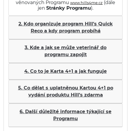
věnovaných Programu
(dále
www.hills4me.cz
jen
Stránky Programu
).
2. Kdo organizuje program Hill’s Quick
Reco a kdy program probíhá
3. Kde a jak se může veterinář do
programu zapojit
4. Co to je Karta 4+1 a jak funguje
5. Co dělat s uplatněnou Kartou 4+1 po
vydání produktu Hill’s zdarma
6. Další důležité informace týkající se
Programu